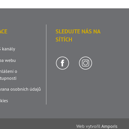
ACE
SLEDUJTE NÁS NA
SÍTÍCH
 kanály
pa webu
hlášení o
stupnosti
rana osobních údajů
kies
Web v
yt
vořil
Amporis