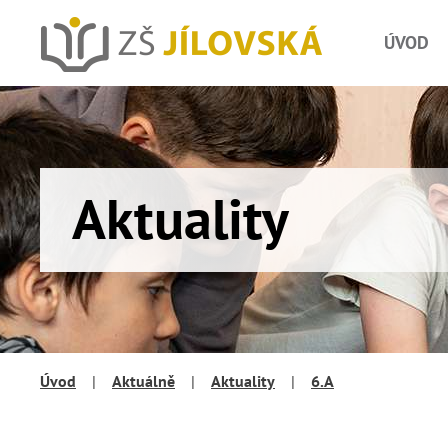
ÚVOD
Aktuality
Úvod
|
Aktuálně
|
Aktuality
|
6.A