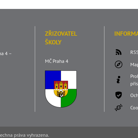
ZŘIZOVATEL
INFORM
ŠKOLY
RSS
ha 4 –
MČ Praha 4
Ma
Pro
pří
Och
Coo
šechna práva vyhrazena.