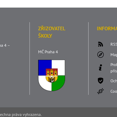
ZŘIZOVATEL
INFORM
ŠKOLY
RSS
ha 4 –
MČ Praha 4
Ma
Pro
pří
Och
Coo
šechna práva vyhrazena.