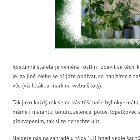
Rostlinná štafeta je výměna rostlin - zbavit se těch
je za jiné. Nebo se přijďte podívat, co nabízíme z 
věc (viz leták Jarmark na webu školy).
Tak jako každý rok se na vás těší naše bylinky - máta
máme i marantu, tenuru, zelence, potos, lopatkovec a
překvapením, tak si to nenechte ujít.
Najdete nás na zahradě u třídy 1. B hned vedle šach