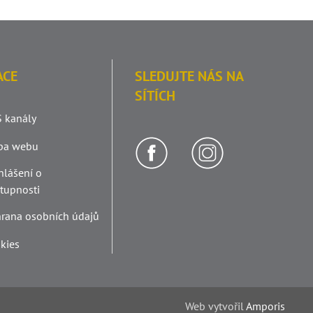
ACE
SLEDUJTE NÁS NA
SÍTÍCH
 kanály
pa webu
hlášení o
stupnosti
rana osobních údajů
kies
Web v
yt
vořil
Amporis