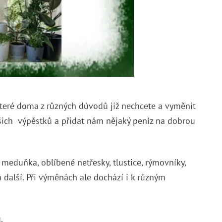
, které doma z různých dúvodů již nechcete a vyměnit
našich výpěstků a přidat nám nějaký peníz na dobrou
, meduňka, oblíbené netřesky, tlustice, rýmovníky,
 další. Při výměnách ale dochází i k různým
ů.