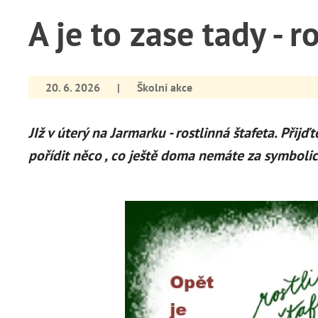
A je to zase tady - r
20. 6. 2026
|
Školní akce
JIž v úterý na Jarmarku - rostlinná štafeta. Přijď
pořídit něco , co ještě doma nemáte za symboli