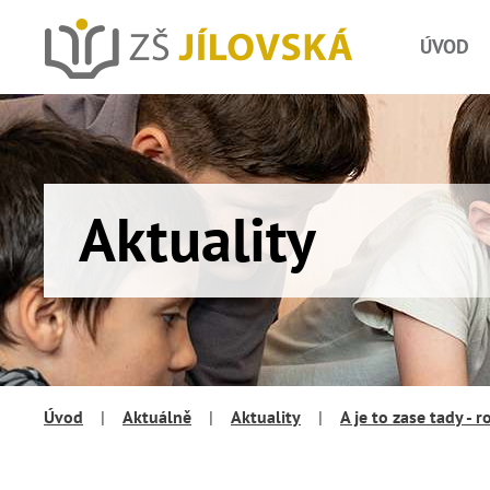
ÚVOD
Aktuality
Úvod
|
Aktuálně
|
Aktuality
|
A je to zase tady - r