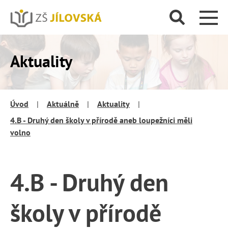
Aktuality
Úvod
|
Aktuálně
|
Aktuality
|
4.B - Druhý den školy v přírodě aneb loupežníci měli
volno
4.B - Druhý den
školy v přírodě