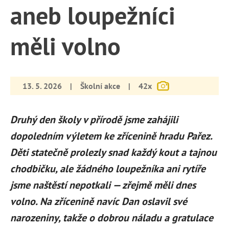
aneb loupežníci
měli volno
13. 5. 2026
|
Školní akce
|
42x
Druhý den školy v přírodě jsme zahájili
dopoledním výletem ke zřícenině hradu Pařez.
Děti statečně prolezly snad každý kout a tajnou
chodbičku, ale žádného loupežníka ani rytíře
jsme naštěstí nepotkali — zřejmě měli dnes
volno. Na zřícenině navíc Dan oslavil své
narozeniny, takže o dobrou náladu a gratulace