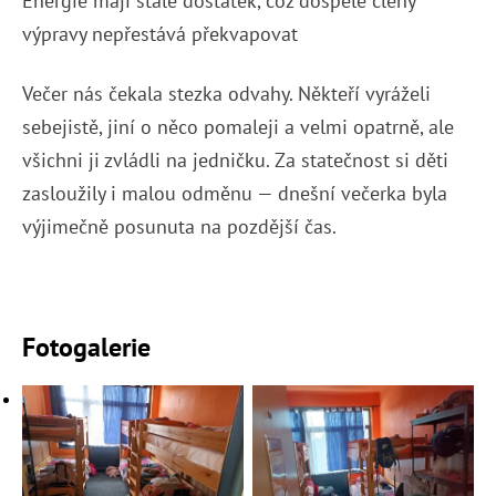
Energie mají stále dostatek, což dospělé členy
výpravy nepřestává překvapovat
Večer nás čekala stezka odvahy. Někteří vyráželi
sebejistě, jiní o něco pomaleji a velmi opatrně, ale
všichni ji zvládli na jedničku. Za statečnost si děti
zasloužily i malou odměnu — dnešní večerka byla
výjimečně posunuta na pozdější čas.
Fotogalerie