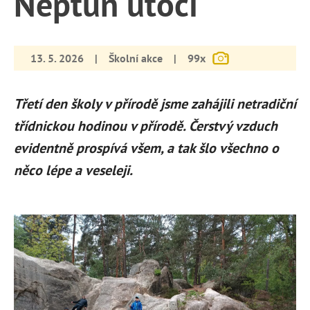
Neptun útočí
13. 5. 2026
|
Školní akce
|
99x
Třetí den školy v přírodě jsme zahájili netradiční
třídnickou hodinou v přírodě. Čerstvý vzduch
evidentně prospívá všem, a tak šlo všechno o
něco lépe a veseleji.