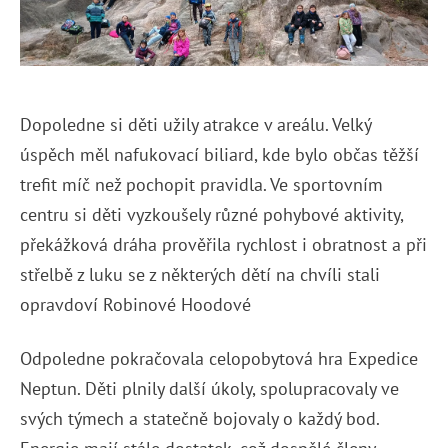
Dopoledne si děti užily atrakce v areálu. Velký
úspěch měl nafukovací biliard, kde bylo občas těžší
trefit míč než pochopit pravidla. Ve sportovním
centru si děti vyzkoušely různé pohybové aktivity,
překážková dráha prověřila rychlost i obratnost a při
střelbě z luku se z některých dětí na chvíli stali
opravdoví Robinové Hoodové
Odpoledne pokračovala celopobytová hra Expedice
Neptun. Děti plnily další úkoly, spolupracovaly ve
svých týmech a statečně bojovaly o každý bod.