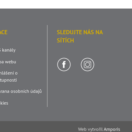
ACE
SLEDUJTE NÁS NA
SÍTÍCH
 kanály
pa webu
hlášení o
stupnosti
rana osobních údajů
kies
Web v
yt
vořil
Amporis