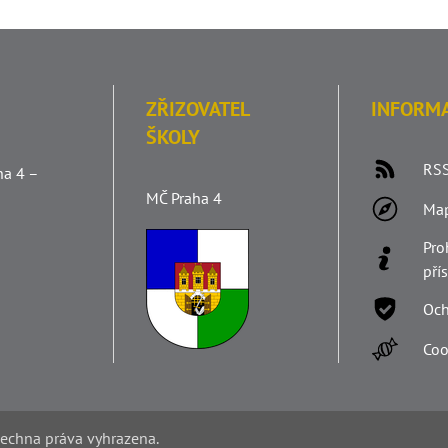
ZŘIZOVATEL
INFORM
ŠKOLY
RSS
ha 4 –
MČ Praha 4
Ma
Pro
pří
Och
Coo
šechna práva vyhrazena.