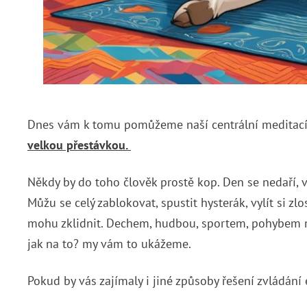
Dnes vám k tomu pomůžeme naší centrální meditac
velkou přestávkou.
Někdy by do toho člověk prostě kop. Den se nedaří, 
Můžu se celý zablokovat, spustit hysterák, vylít si z
mohu zklidnit. Dechem, hudbou, sportem, pohybem na
jak na to? my vám to ukážeme.
Pokud by vás zajímaly i jiné způsoby řešení zvládání 