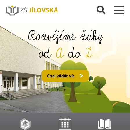
Rozvíjíme žáky
od
A
do
Z
Chci vědět víc