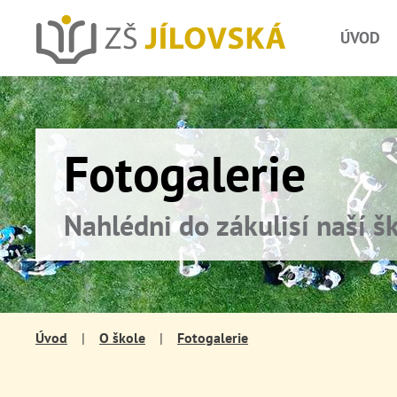
ÚVOD
Fotogalerie
Nahlédni do zákulisí naší š
Úvod
|
O škole
|
Fotogalerie