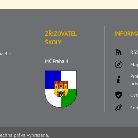
ZŘIZOVATEL
INFORM
ŠKOLY
RSS
ha 4 –
MČ Praha 4
Ma
Pro
pří
Och
Coo
šechna práva vyhrazena.