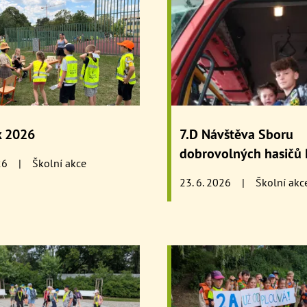
k 2026
7.D Návštěva Sboru
dobrovolných hasičů 
26
|
Školní akce
23. 6. 2026
|
Školní akc