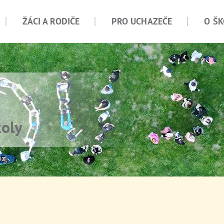
ŽÁCI A RODIČE
PRO UCHAZEČE
O ŠK
koly