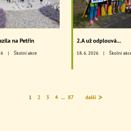
azila na Petřín
2.A už odplouvá...
26
|
Školní akce
18. 6. 2026
|
Školní akc
1
2
3
4
87
další
...