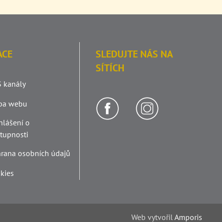
ACE
SLEDUJTE NÁS NA
SÍTÍCH
 kanály
pa webu
hlášení o
stupnosti
rana osobních údajů
kies
Web v
yt
vořil
Amporis