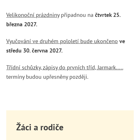
Velikonoční prázdniny
připadnou na
čtvrtek 25.
března 2027.
Vyučování ve druhém pololetí bude ukončeno
ve
středu 30. června 2027.
Třídní schůzky, zápisy do prvních tříd, Jarmark.....
termíny budou upřesněny později.
Žáci a rodiče