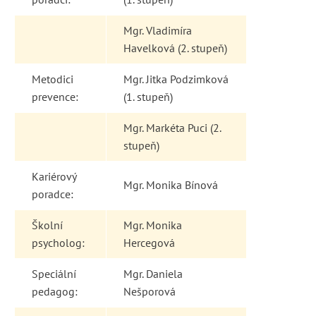
Mgr. Vladimíra
Havelková (2. stupeň)
Metodici
Mgr. Jitka Podzimková
prevence:
(1. stupeň)
Mgr. Markéta Puci (2.
stupeň)
Kariérový
Mgr. Monika Bínová
poradce:
Školní
Mgr. Monika
psycholog:
Hercegová
Speciální
Mgr. Daniela
pedagog:
Nešporová