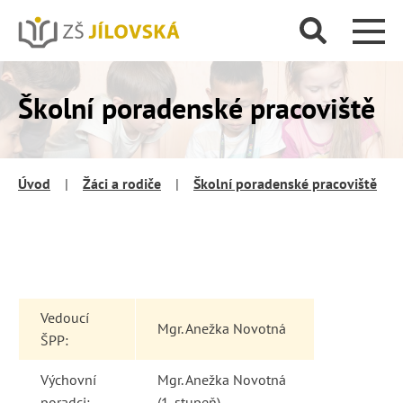
Školní poradenské pracoviště
Úvod
|
Žáci a rodiče
|
Školní poradenské pracoviště
Vedoucí
Mgr. Anežka Novotná
ŠPP:
Výchovní
Mgr. Anežka Novotná
poradci:
(1. stupeň)