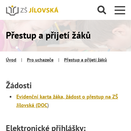
Přestup a přijetí žáků
Úvod
|
Pro uchazeče
|
Přestup a přijetí žáků
Žádosti
Evidenční karta žáka, žádost o přestup na ZŠ
Jílovská (DOC
)
Elektronické přihlášky: