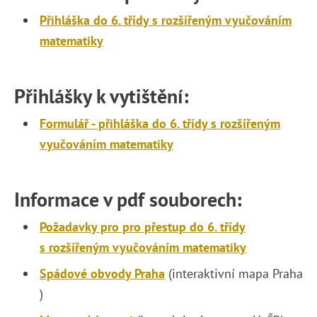
Přihláška do 6. třídy s rozšířeným vyučováním
matematiky
Přihlášky k vytištění:
Formulář - přihláška do 6. třídy s rozšířeným
vyučováním matematiky
Informace v pdf souborech:
Požadavky pro pro přestup do 6. třídy
s rozšířeným vyučováním matematiky
Spádové obvody Praha
(interaktivní mapa Praha
)