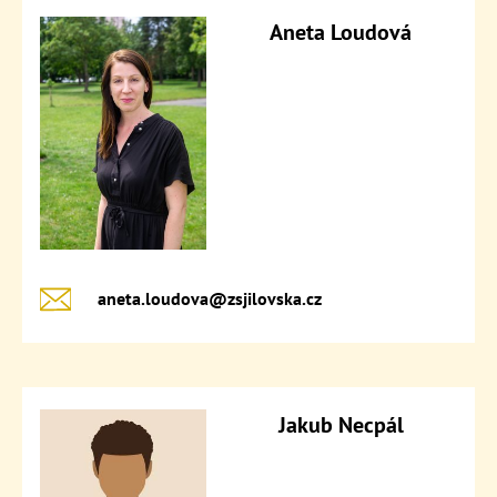
Aneta Loudová
aneta.loudova@​zsjilovska.cz
Jakub Necpál