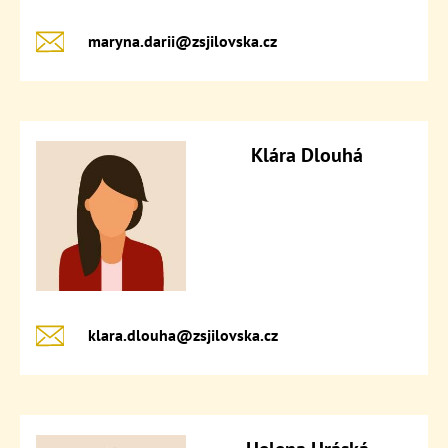
maryna.darii@​zsjilovska.cz
Klára Dlouhá
klara.dlouha@​zsjilovska.cz