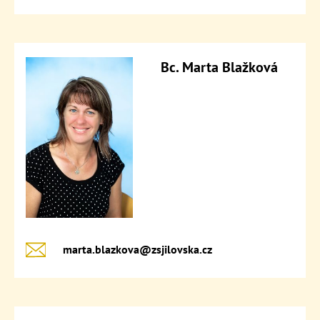
Bc. Marta Blažková
marta.blazkova@​zsjilovska.cz