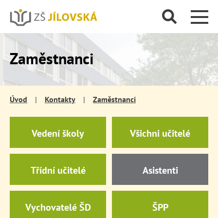
Zaměstnanci
Úvod
|
Kontakty
|
Zaměstnanci
Vedení školy
Všichni učitelé
Třídní učitelé
Asistenti
Vychovatelé ŠD
ŠPP