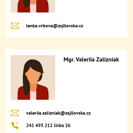
lenka.vrbova@​zsjilovska.cz
Mgr. Valeriia Zalizniak
valeriia.zalizniak@​zsjilovska.cz
241 493 212 linka 26