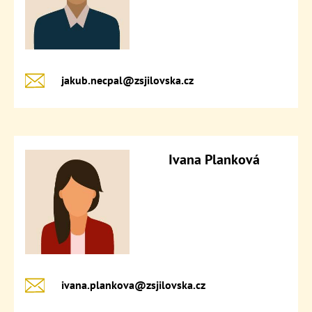
jakub.necpal@​zsjilovska.cz
Ivana Planková
ivana.plankova@​zsjilovska.cz