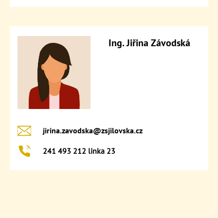
Ing. Jiřina Závodská
jirina.zavodska@​zsjilovska.cz
241 493 212 linka 23