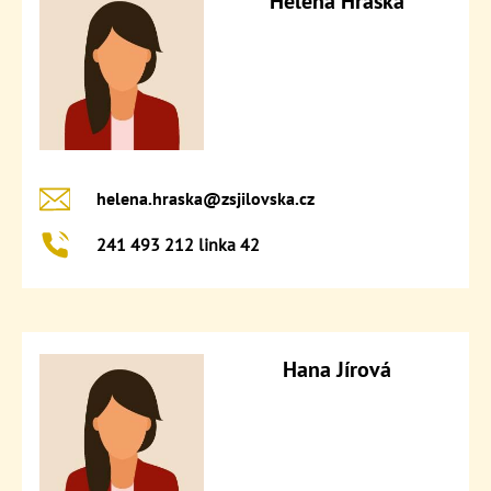
Helena Hráská
helena.hraska@​zsjilovska.cz
241 493 212 linka 42
Hana Jírová