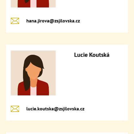
hana.jirova@​zsjilovska.cz
Lucie Koutská
lucie.koutska@​zsjilovska.cz