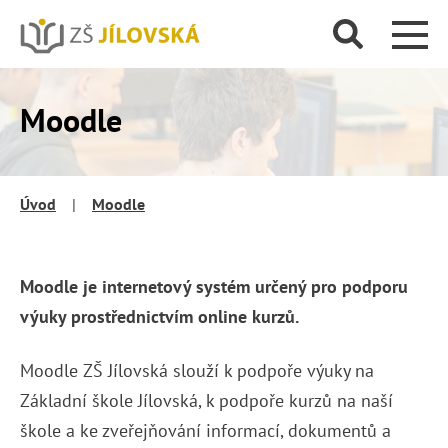
Moodle
Úvod
|
Moodle
Moodle je internetový systém určený pro podporu
výuky prostřednictvím online kurzů.
Moodle ZŠ Jílovská slouží k podpoře výuky na
Základní škole Jílovská, k podpoře kurzů na naší
škole a ke zveřejňování informací, dokumentů a