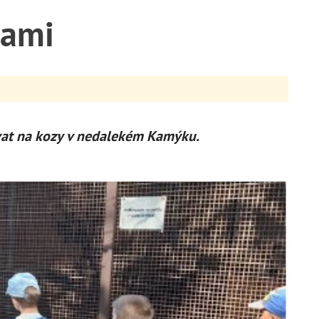
zami
dívat na kozy v nedalekém Kamýku.