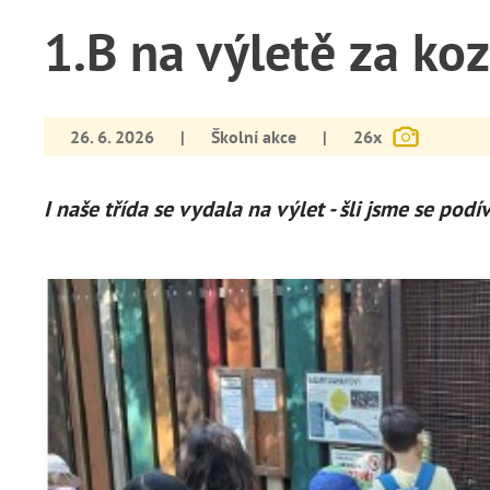
1.B na výletě za ko
26. 6. 2026
|
Školní akce
|
26x
I naše třída se vydala na výlet - šli jsme se po