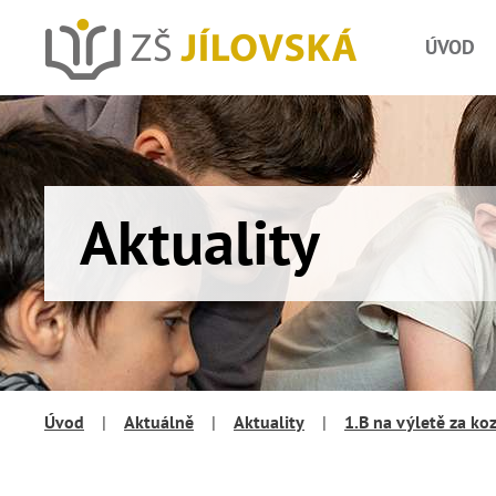
ÚVOD
Aktuality
Úvod
|
Aktuálně
|
Aktuality
|
1.B na výletě za ko