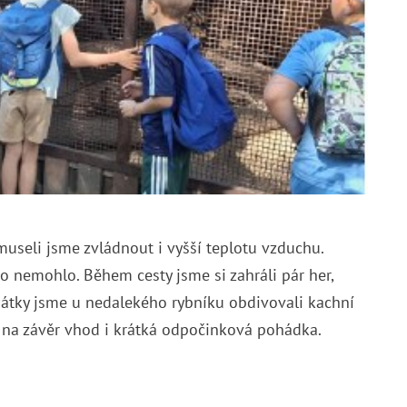
museli jsme zvládnout i vyšší teplotu vzduchu.
ko nemohlo. Během cesty jsme si zahráli pár her,
zpátky jsme u nedalekého rybníku obdivovali kachní
ám na závěr vhod i krátká odpočinková pohádka.