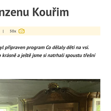
anzenu Kouřim
|
50x
yl připraven program Co dělaly děti na vsi.
rásně a ještě jsme si natrhali spoustu třešní