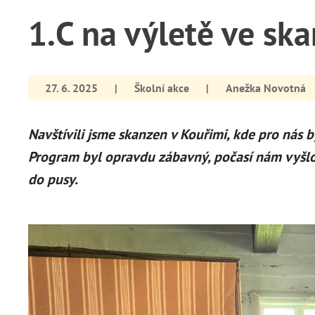
1.C na výletě ve sk
27. 6. 2025
|
Školní akce
|
Anežka Novotná
Navštívili jsme skanzen v Kouřimi, kde pro nás b
Program byl opravdu zábavný, počasí nám vyšlo k
do pusy.