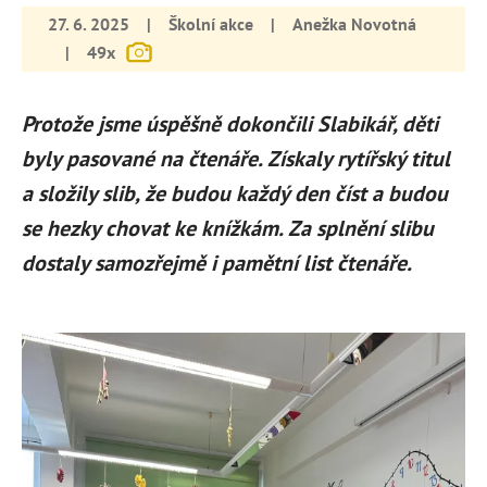
27. 6. 2025
|
Školní akce
|
Anežka Novotná
|
49x
Protože jsme úspěšně dokončili Slabikář, děti
byly pasované na čtenáře. Získaly rytířský titul
a složily slib, že budou každý den číst a budou
se hezky chovat ke knížkám. Za splnění slibu
dostaly samozřejmě i pamětní list čtenáře.