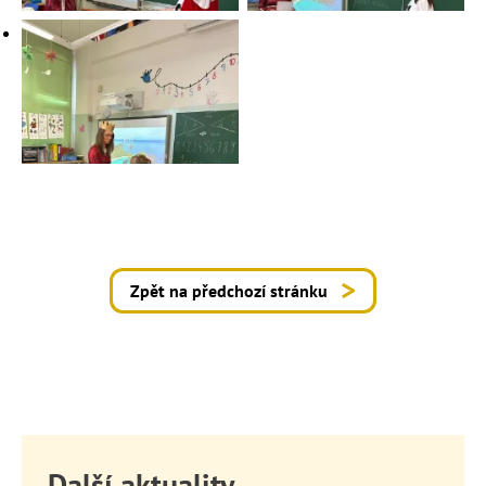
Zpět na předchozí stránku
Další aktuality