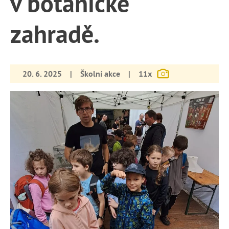
v botanické
zahradě.
20. 6. 2025
|
Školní akce
|
11x