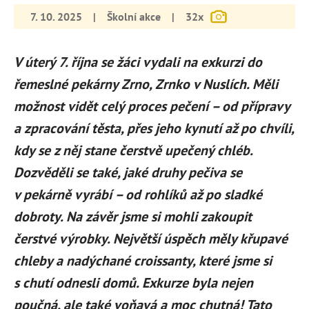
7. 10. 2025
|
Školní akce
|
32x
V úterý 7. října se žáci vydali na exkurzi do
řemeslné pekárny Zrno, Zrnko v Nuslích. Měli
možnost vidět celý proces pečení – od přípravy
a zpracování těsta, přes jeho kynutí až po chvíli,
kdy se z něj stane čerstvě upečený chléb.
Dozvěděli se také, jaké druhy pečiva se
v pekárně vyrábí – od rohlíků až po sladké
dobroty. Na závěr jsme si mohli zakoupit
čerstvé výrobky. Největší úspěch měly křupavé
chleby a nadýchané croissanty, které jsme si
s chutí odnesli domů. Exkurze byla nejen
poučná, ale také voňavá a moc chutná! Tato