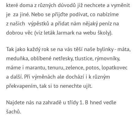
které doma z různých dúvodů již nechcete a vyměnit
je za jiné. Nebo se přijďte podívat, co nabízíme
z našich výpěstků a přidat nám nějaký peníz na
dobrou věc (viz leták Jarmark na webu školy).
Tak jako každý rok se na vás těší naše bylinky - máta,
meduňka, oblíbené netřesky, tlustice, rýmovníky,
máme i marantu, tenuru, zelence, potos, lopatkovec
a další. Při výměnách ale dochází i k různým
překvapením, tak si to nenechte ujít.
Najdete nás na zahradě u třídy 1. B hned vedle
šachů.