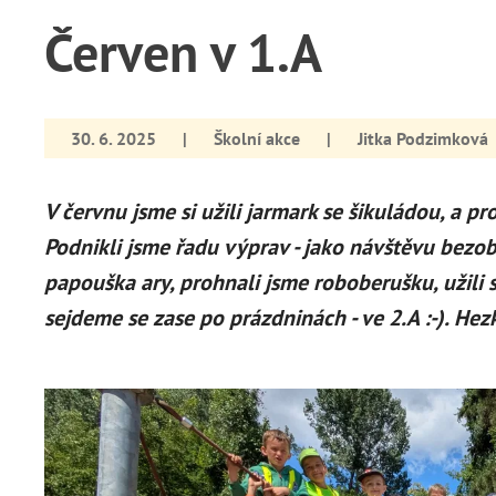
Červen v 1.A
30. 6. 2025
|
Školní akce
|
Jitka Podzimková
V červnu jsme si užili jarmark se šikuládou, a pr
Podnikli jsme řadu výprav - jako návštěvu bezob
papouška ary, prohnali jsme roboberušku, užili s
sejdeme se zase po prázdninách - ve 2.A :-). Hez