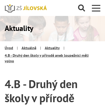
Aktuality
Úvod
|
Aktuálně
|
Aktuality
|
4.B - Druhý den školy v přírodě aneb loupežníci měli
volno
4.B - Druhý den
školy v přírodě