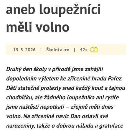
aneb loupežníci
měli volno
13. 5. 2026
|
Školní akce
|
42x
Druhý den školy v přírodě jsme zahájili
dopoledním výletem ke zřícenině hradu Pařez.
Děti statečně prolezly snad každý kout a tajnou
chodbičku, ale žádného loupežníka ani rytíře
jsme naštěstí nepotkali — zřejmě měli dnes
volno. Na zřícenině navíc Dan oslavil své
narozeniny, takže o dobrou náladu a gratulace