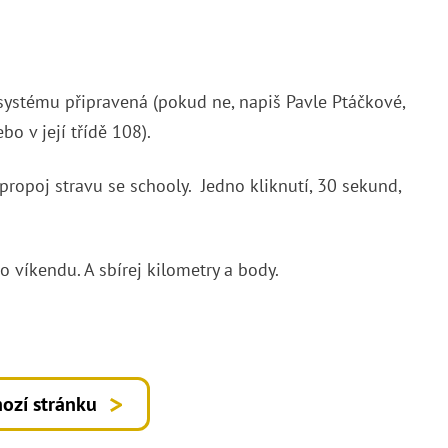
 v systému připravená (pokud ne, napiš Pavle Ptáčkové,
o v její třídě 108).
 propoj stravu se schooly. Jedno kliknutí, 30 sekund,
i o víkendu. A sbírej kilometry a body.
ozí stránku