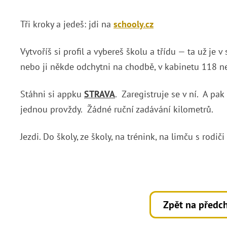
Tři kroky a jedeš: jdi na
schooly.cz
Vytvoříš si profil a vybereš školu a třídu — ta už je
nebo ji někde odchytni na chodbě, v kabinetu 118 neb
Stáhni si appku
STRAVA
. Zaregistruje se v ní. A pak
jednou provždy. Žádné ruční zadávání kilometrů.
Jezdi. Do školy, ze školy, na trénink, na limču s rodič
Zpět na předch