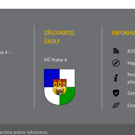
ZŘIZOVATEL
INFORM
ŠKOLY
RSS
ha 4 –
MČ Praha 4
Ma
Pro
pří
Och
Coo
šechna práva vyhrazena.