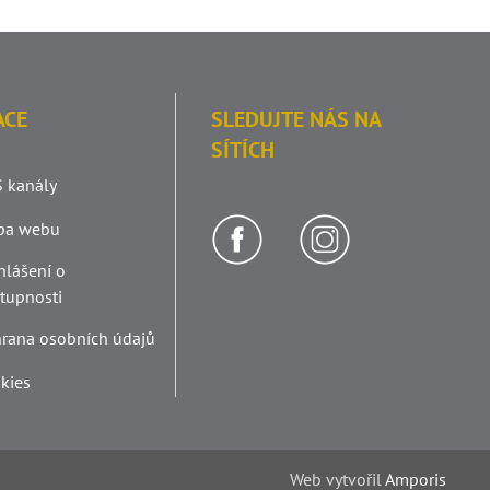
ACE
SLEDUJTE NÁS NA
SÍTÍCH
 kanály
pa webu
hlášení o
stupnosti
rana osobních údajů
kies
Web v
yt
vořil
Amporis