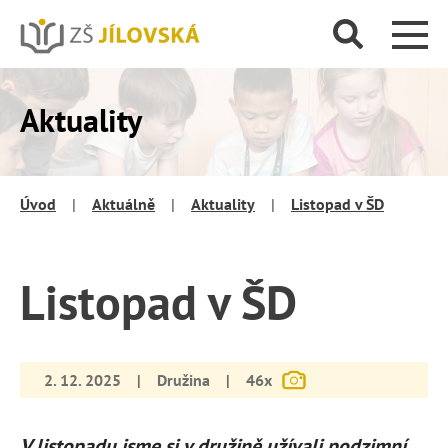
Aktuality
Úvod
|
Aktuálně
|
Aktuality
|
Listopad v ŠD
Listopad v ŠD
2. 12. 2025
|
Družina
|
46x
V listopadu jsme si v družině užívali podzimní