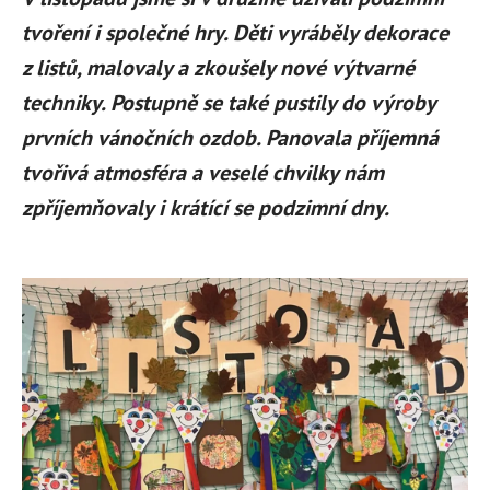
tvoření i společné hry. Děti vyráběly dekorace
z listů, malovaly a zkoušely nové výtvarné
techniky. Postupně se také pustily do výroby
prvních vánočních ozdob. Panovala příjemná
tvořivá atmosféra a veselé chvilky nám
zpříjemňovaly i krátící se podzimní dny.