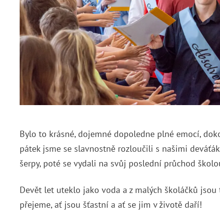
Bylo to krásné, dojemné dopoledne plné emocí, doko
pátek jsme se slavnostně rozloučili s našimi deváťák
šerpy, poté se vydali na svůj poslední průchod školo
Devět let uteklo jako voda a z malých školáčků jso
přejeme, ať jsou šťastní a ať se jim v životě daří!