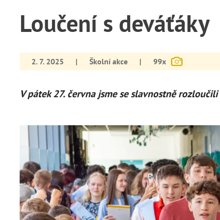
Loučení s deváťáky
2. 7. 2025
|
Školní akce
|
99x
V pátek 27. června jsme se slavnostně rozloučili