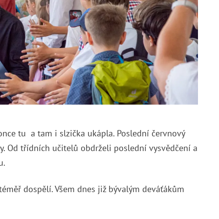
nce tu a tam i slzička ukápla. Poslední červnový
y. Od třídních učitelů obdrželi poslední vysvědčení a
u.
u téměř dospělí. Všem dnes již bývalým deváťákům