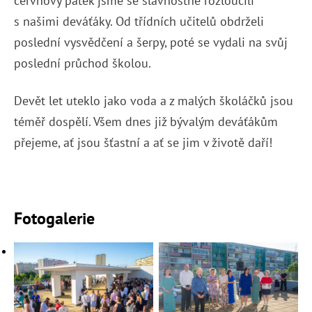
červnový pátek jsme se slavnostně rozloučili
s našimi deváťáky. Od třídních učitelů obdrželi
poslední vysvědčení a šerpy, poté se vydali na svůj
poslední průchod školou.
Devět let uteklo jako voda a z malých školáčků jsou
téměř dospělí. Všem dnes již bývalým deváťákům
přejeme, ať jsou šťastní a ať se jim v životě daří!
Fotogalerie