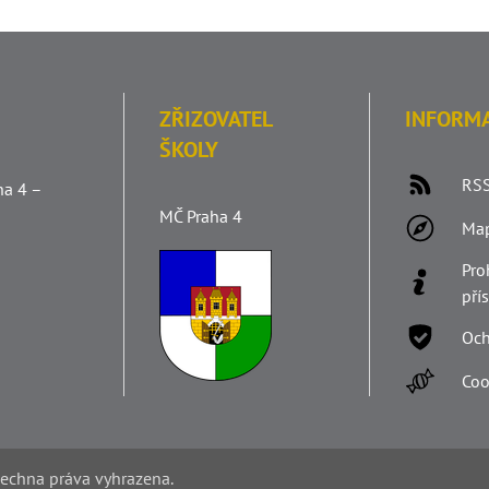
ZŘIZOVATEL
INFORM
ŠKOLY
RSS
ha 4 –
MČ Praha 4
Ma
Pro
pří
Och
Coo
šechna práva vyhrazena.