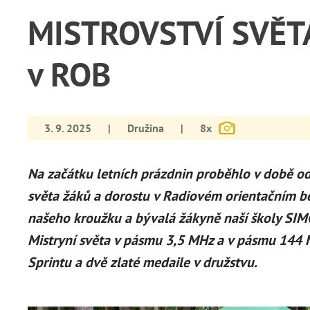
MISTROVSTVÍ SVĚTA
v ROB
3. 9. 2025
|
Družina
|
8x
Na začátku letních prázdnin proběhlo v době od
světa žáků a dorostu v Radiovém orientačním bě
našeho kroužku a bývalá žákyně naší školy SI
Mistryní světa v pásmu 3,5 MHz a v pásmu 144 M
Sprintu a dvě zlaté medaile v družstvu.