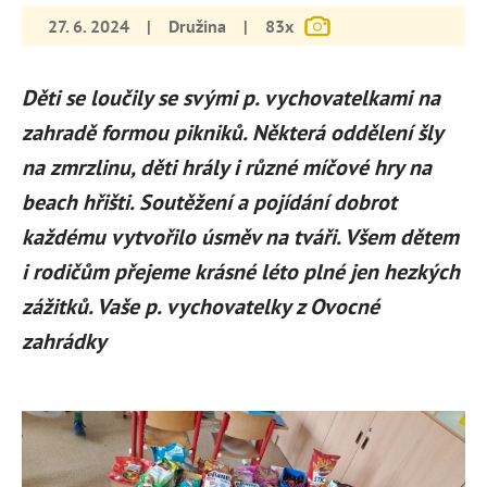
27. 6. 2024
|
Družina
|
83x
Děti se loučily se svými p. vychovatelkami na
zahradě formou pikniků. Některá oddělení šly
na zmrzlinu, děti hrály i různé míčové hry na
beach hřišti. Soutěžení a pojídání dobrot
každému vytvořilo úsměv na tváři. Všem dětem
i rodičům přejeme krásné léto plné jen hezkých
zážitků. Vaše p. vychovatelky z Ovocné
zahrádky