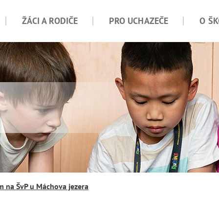
ŽÁCI A RODIČE
PRO UCHAZEČE
O ŠK
em na ŠvP u Máchova jezera