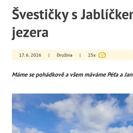
Švestičky s Jablíčk
jezera
17. 6. 2026
|
Družina
|
25x
Máme se pohádkově a všem máváme Péťa a Jan