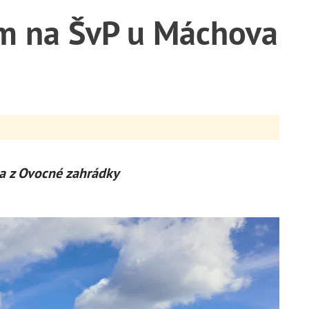
em na ŠvP u Máchova
a z Ovocné zahrádky