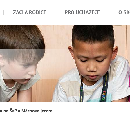
ŽÁCI A RODIČE
PRO UCHAZEČE
O ŠK
em na ŠvP u Máchova jezera