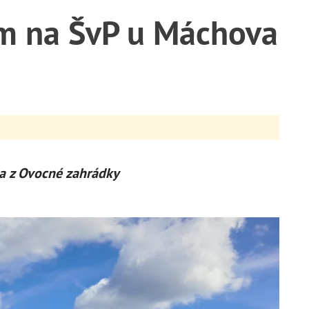
em na ŠvP u Máchova
a z Ovocné zahrádky