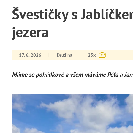
Švestičky s Jablíčk
jezera
17. 6. 2026
|
Družina
|
25x
Máme se pohádkově a všem máváme Péťa a Jan