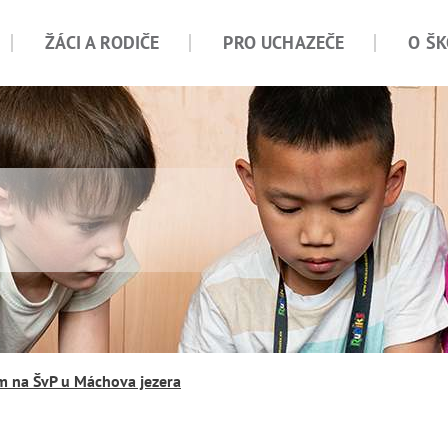
ŽÁCI A RODIČE
PRO UCHAZEČE
O ŠK
em na ŠvP u Máchova jezera