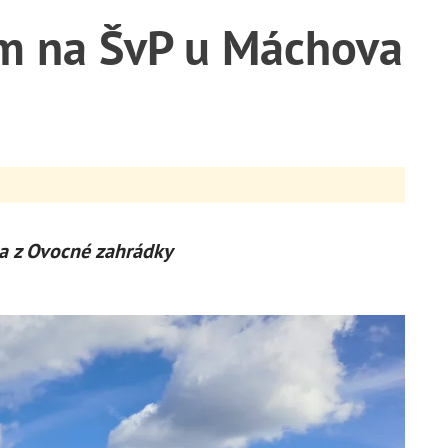
em na ŠvP u Máchova
a z Ovocné zahrádky