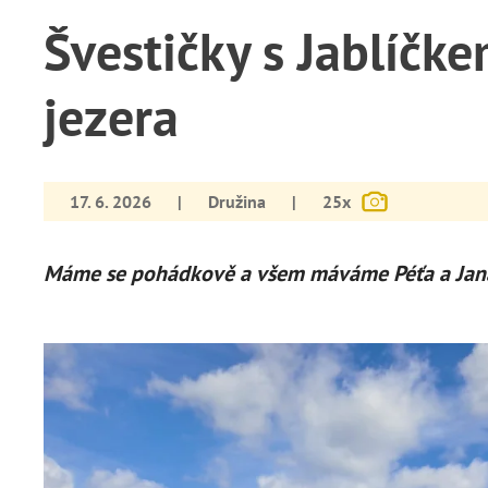
Švestičky s Jablíčk
jezera
17. 6. 2026
|
Družina
|
25x
Máme se pohádkově a všem máváme Péťa a Jan