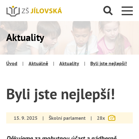
Aktuality
Úvod
|
Aktuálně
|
Aktuality
|
Byli jste nejlepší!
Byli jste nejlepší!
15. 9. 2025
|
Školní parlament
|
28x
Děkujeme za mohutnou účast a nádherně