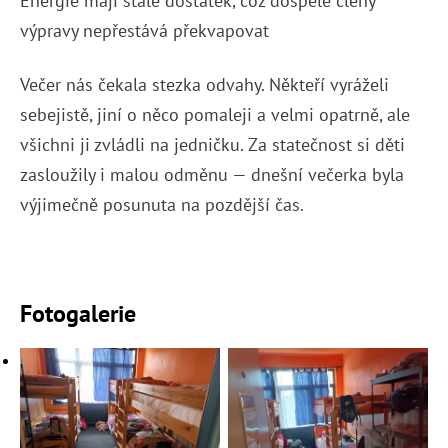
Energie mají stále dostatek, což dospělé členy
výpravy nepřestává překvapovat
Večer nás čekala stezka odvahy. Někteří vyráželi
sebejistě, jiní o něco pomaleji a velmi opatrně, ale
všichni ji zvládli na jedničku. Za statečnost si děti
zasloužily i malou odměnu — dnešní večerka byla
výjimečně posunuta na pozdější čas.
Fotogalerie