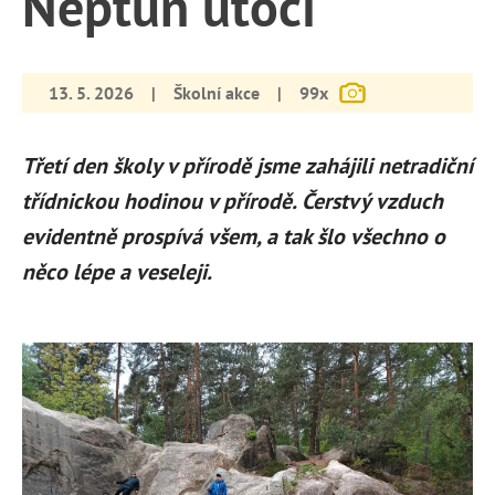
Neptun útočí
13. 5. 2026
|
Školní akce
|
99x
Třetí den školy v přírodě jsme zahájili netradiční
třídnickou hodinou v přírodě. Čerstvý vzduch
evidentně prospívá všem, a tak šlo všechno o
něco lépe a veseleji.