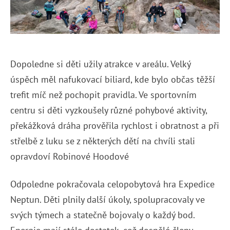
Dopoledne si děti užily atrakce v areálu. Velký
úspěch měl nafukovací biliard, kde bylo občas těžší
trefit míč než pochopit pravidla. Ve sportovním
centru si děti vyzkoušely různé pohybové aktivity,
překážková dráha prověřila rychlost i obratnost a při
střelbě z luku se z některých dětí na chvíli stali
opravdoví Robinové Hoodové
Odpoledne pokračovala celopobytová hra Expedice
Neptun. Děti plnily další úkoly, spolupracovaly ve
svých týmech a statečně bojovaly o každý bod.