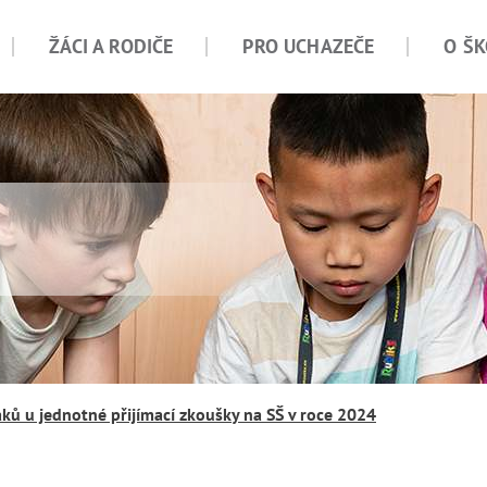
ŽÁCI A RODIČE
PRO UCHAZEČE
O ŠK
ků u jednotné přijímací zkoušky na SŠ v roce 2024