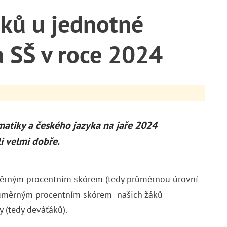
áků u jednotné
a SŠ v roce 2024
ematiky a českého jazyka na jaře 2024
i velmi dobře.
ůměrným procentním skórem (tedy průměrnou úrovní
růměrným procentním skórem našich žáků
y (tedy deváťáků).