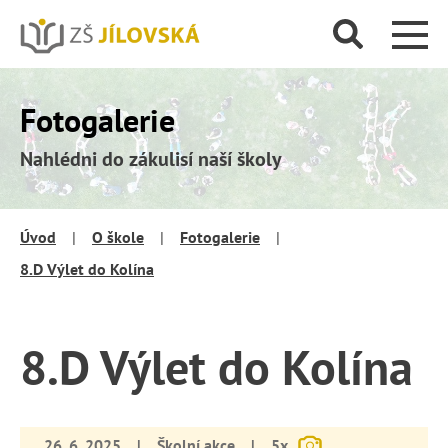
Fotogalerie
Nahlédni do zákulisí naší školy
Úvod
|
O škole
|
Fotogalerie
|
8.D Výlet do Kolína
8.D Výlet do Kolína
26. 6. 2025
|
Školní akce
|
5x