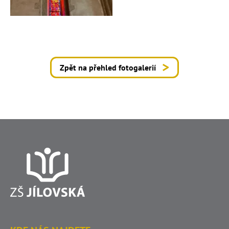
Zpět na přehled fotogalerií