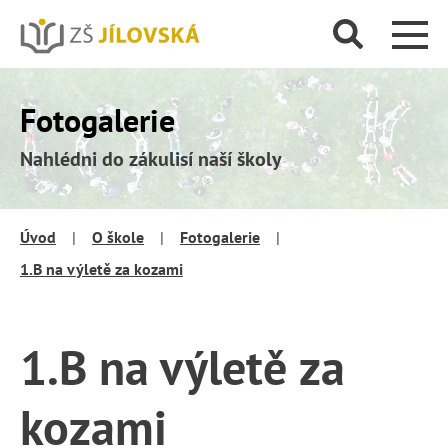
Fotogalerie
Nahlédni do zákulisí naší školy
Úvod
|
O škole
|
Fotogalerie
|
1.B na výletě za kozami
1.B na výletě za
kozami