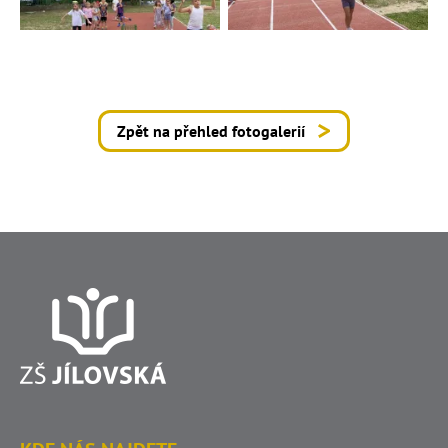
Zpět na přehled fotogalerií