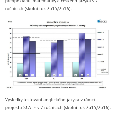
předpokladů, matematiky a českého jazyka v 7.
ročnících (školní rok 2o15/2o16):
Výsledky testování anglického jazyka v rámci
projektu SCATE v 7 ročnících (školní rok 2o15/2o16):