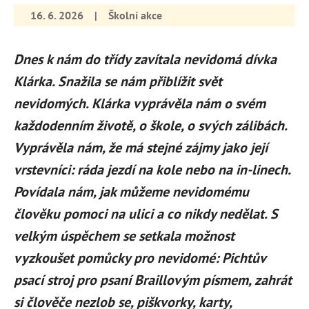
16. 6. 2026
|
Školní akce
Dnes k nám do třídy zavítala nevidomá dívka
Klárka. Snažila se nám přiblížit svět
nevidomých. Klárka vyprávěla nám o svém
každodenním životě, o škole, o svých zálibách.
Vyprávěla nám, že má stejné zájmy jako její
vrstevníci: ráda jezdí na kole nebo na in-linech.
Povídala nám, jak můžeme nevidomému
člověku pomoci na ulici a co nikdy nedělat. S
velkým úspěchem se setkala možnost
vyzkoušet pomůcky pro nevidomé: Pichtův
psací stroj pro psaní Braillovým písmem, zahrát
si člověče nezlob se, piškvorky, karty,