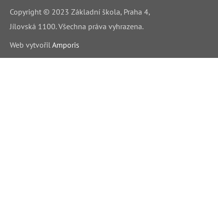
Copyright © 2023 Základní škola, Praha 4,
Jílovská 1100. Všechna práva vyhrazena.
Web v
yt
vořil
Amporis