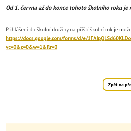
Od 1. června až do konce tohoto školního roku je 
Přihlášení do školní družiny na příští školní rok je mož
https://docs.google.com/forms/d/e/1FAIpQLSd60KL
vc=0&c=0&w=1&flr=0
Zpět na př