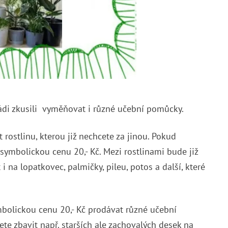
rádi zkusili vyměňovat i různé učební pomůcky.
t rostlinu, kterou již nechcete za jinou. Pokud
 symbolickou cenu 20,- Kč. Mezi rostlinami bude již
i na lopatkovec, palmičky, pileu, potos a další, které
mbolickou cenu 20,- Kč prodávat různé učební
te zbavit např. starších ale zachovalých desek na