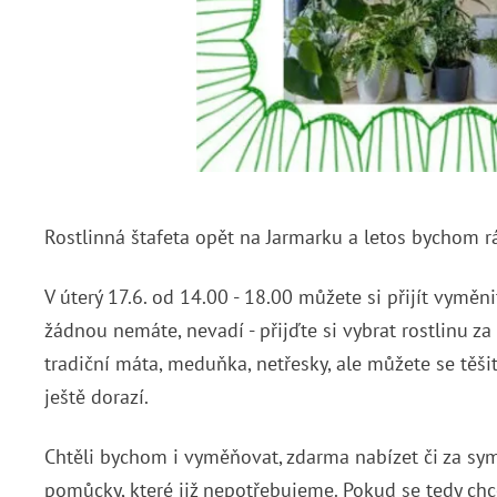
Rostlinná štafeta opět na Jarmarku a letos bychom 
V úterý 17.6. od 14.00 - 18.00 můžete si přijít vyměni
žádnou nemáte, nevadí - přijďte si vybrat rostlinu za
tradiční máta, meduňka, netřesky, ale můžete se těšit 
ještě dorazí.
Chtěli bychom i vyměňovat, zdarma nabízet či za sy
pomůcky, které již nepotřebujeme. Pokud se tedy chce