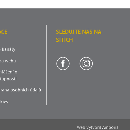
ACE
SLEDUJTE NÁS NA
SÍTÍCH
 kanály
pa webu
hlášení o
stupnosti
rana osobních údajů
kies
Web v
yt
vořil
Amporis