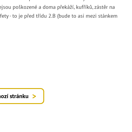
nejsou poškozené a doma překáží, kufříků, zástěr na
ety - to je před třídu 2.B (bude to asi mezi stánkem
ozí stránku