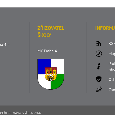
ZŘIZOVATEL
INFORM
ŠKOLY
RSS
ha 4 –
MČ Praha 4
Ma
Pro
pří
Och
Coo
šechna práva vyhrazena.