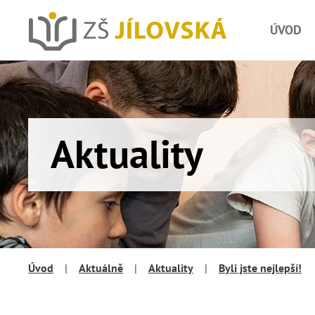
ÚVOD
Aktuality
Úvod
|
Aktuálně
|
Aktuality
|
Byli jste nejlepší!