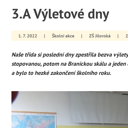
3.A Výletové dny
1. 7. 2022
|
Školní akce
|
ZŠ Jílovská
|
2
Naše třída si poslední dny zpestřila bezva výlety
stopovanou, potom na Branickou skálu a jeden de
a bylo to hezké zakončení školního roku.