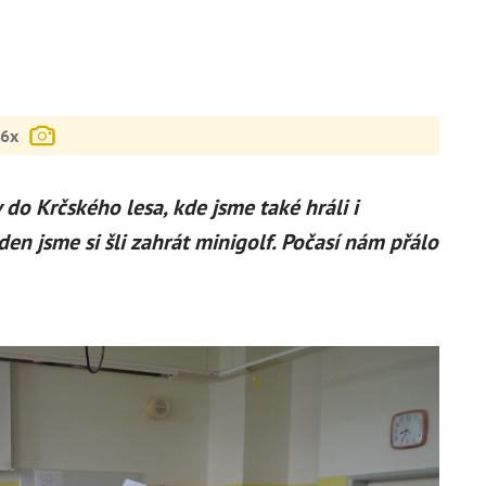
6x
 do Krčského lesa, kde jsme také hráli i
n jsme si šli zahrát minigolf. Počasí nám přálo