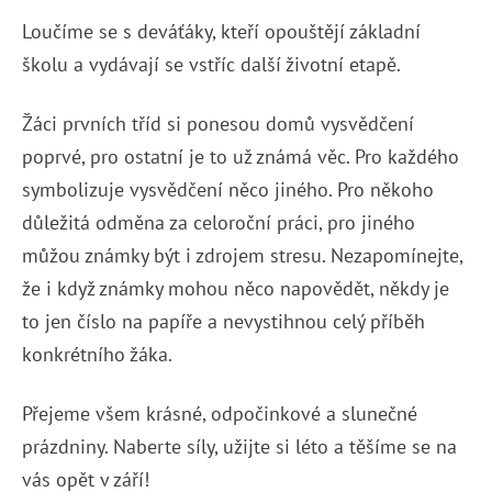
Loučíme se s deváťáky, kteří opouštějí základní
školu a vydávají se vstříc další životní etapě.
Žáci prvních tříd si ponesou domů vysvědčení
poprvé, pro ostatní je to už známá věc. Pro každého
symbolizuje vysvědčení něco jiného. Pro někoho
důležitá odměna za celoroční práci, pro jiného
můžou známky být i zdrojem stresu. Nezapomínejte,
že i když známky mohou něco napovědět, někdy je
to jen číslo na papíře a nevystihnou celý příběh
konkrétního žáka.
Přejeme všem krásné, odpočinkové a slunečné
prázdniny. Naberte síly, užijte si léto a těšíme se na
vás opět v září!